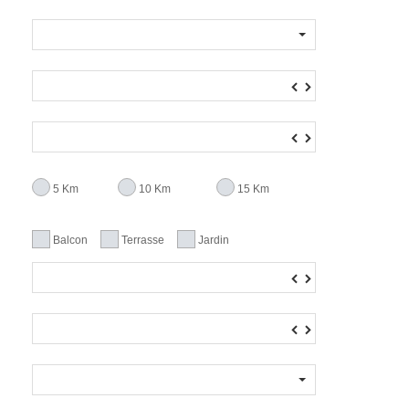
▼
▲
▼
▲
5 Km
10 Km
15 Km
Balcon
Terrasse
Jardin
▼
▲
▼
▲