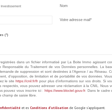
Nom
Investissement
Votre adresse mail*
es (*)
nregistrées dans un fichier informatisé par La Boite Immo agissant c
te Responsable du Traitement de vos Données personnelles. La base l
demande de suppression et sont destinées à l'Agence / au Réseau. Con
ement, d’opposition, de limitation et de portabilité de vos données. 
ez le site
https://cnil.fr/fr
pour plus d’informations sur vos droits. Si vo
as respectés, vous pouvez adresser une réclamation à la CNIL. Nous vou
s pouvez vous inscrire ici :
https://www.bloctel.gouv.fr
. Dans le cadre 
e champ de saisie libre.
nfidentialité
et es
Conditions d'utilisation
de Google s'appliquent.